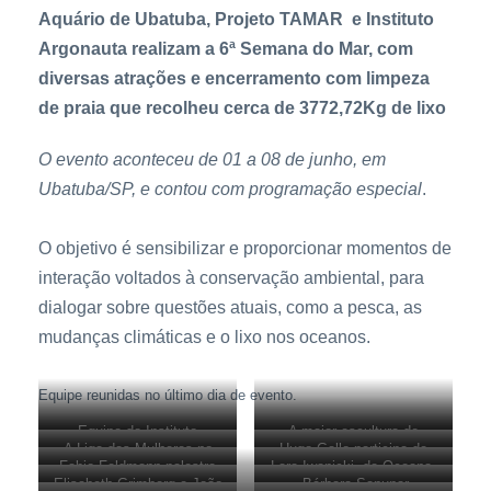
Aquário de Ubatuba, Projeto TAMAR e Instituto
Argonauta realizam a 6ª Semana do Mar, com
diversas atrações e encerramento com limpeza
de praia que recolheu cerca de 3772,72Kg de lixo
O evento aconteceu de 01 a 08 de junho, em
Ubatuba/SP, e contou com programação especial
.
O objetivo é sensibilizar e proporcionar momentos de
interação voltados à conservação ambiental, para
dialogar sobre questões atuais, como a pesca, as
mudanças climáticas e o lixo nos oceanos.
Equipe reunidas no último dia de evento.
Equipe do Instituto
A maior escultura de
A Liga das Mulheres no
Hugo Gallo participa da
Argonauta e Aquário de
canudos plásticos do
Fabio Feldmann palestra
Lara Iwanicki, da Oceana,
Oceano.
montagem do ouriço feito
Ubatuba
mundo. (Produção:
Elisabeth Grimberg e João
Bárbara Sapunar
sobre Mudanças
contou um pouco sua