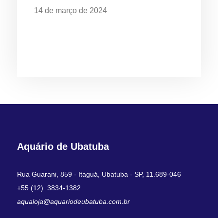
14 de março de 2024
EXPOSIÇÃO “O MAR É DE QUEM
CUIDA” CELEBRA OS 28 ANOS DO
AQUÁRIO DE UBATUBA
Aquário de Ubatuba
Rua Guarani, 859 - Itaguá, Ubatuba - SP, 11.689-046
+55 (12) 3834-1382
aqualoja@aquariodeubatuba.com.br