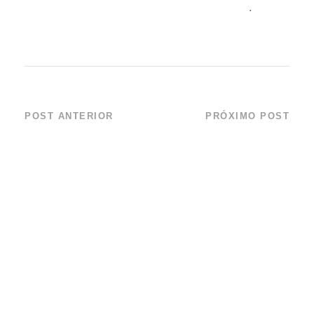
biologia@aqualoja.aquariodeubatuba.com.br
.
POST ANTERIOR
PRÓXIMO POST
Curso de Resgate e
Instituto Argonauta
Reabilitação de
participa de
Animais Marinhos
operação da
– Medicina
Petrobras de
Veterinária
simulação de
(Inscrições
acidente com
encerradas)
derramamento de
óleo no mar