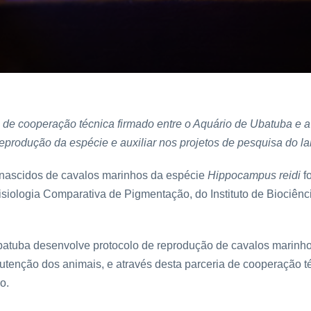
o de cooperação técnica firmado entre o Aquário de Ubatuba e 
reprodução da espécie e auxiliar nos projetos de pesquisa do la
-nascidos de cavalos marinhos da espécie
Hippocampus reidi
f
isiologia Comparativa de Pigmentação, do Instituto de Biociên
atuba desenvolve protocolo de reprodução de cavalos marinhos
enção dos animais, e através desta parceria de cooperação téc
io.