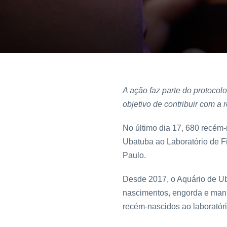
A ação faz parte do protocol
objetivo de contribuir com a 
No último dia 17, 680 recém
Ubatuba ao Laboratório de F
Paulo.
Desde 2017, o Aquário de Ub
nascimentos, engorda e manut
recém-nascidos ao laboratór