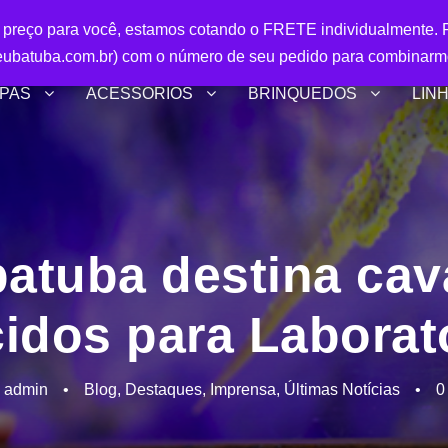
r preço para você, estamos cotando o FRETE individualmente. P
ubatuba.com.br) com o número de seu pedido para combinarm
PAS
ACESSÓRIOS
BRINQUEDOS
LIN
batuba destina cav
idos para Laborat
admin
•
Blog
,
Destaques
,
Imprensa
,
Últimas Notícias
•
0