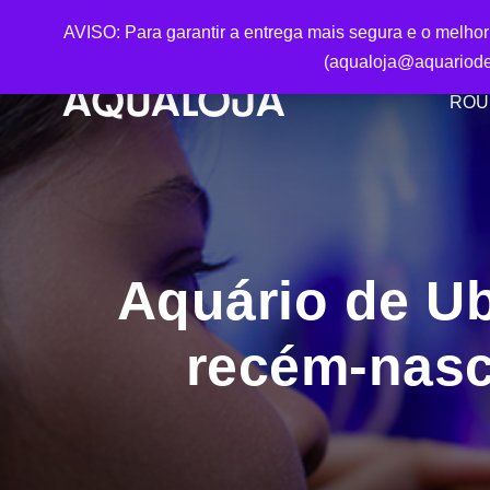
AVISO: Para garantir a entrega mais segura e o melho
(aqualoja@aquariode
ROU
Aquário de U
recém-nasc