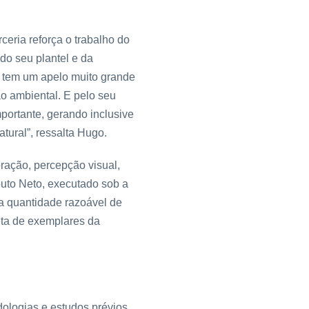
ceria reforça o trabalho do
do seu plantel e da
o tem um apelo muito grande
o ambiental. E pelo seu
portante, gerando inclusive
ural”, ressalta Hugo.
oração, percepção visual,
outo Neto, executado sob a
ma quantidade razoável de
eta de exemplares da
ologias e estudos prévios.