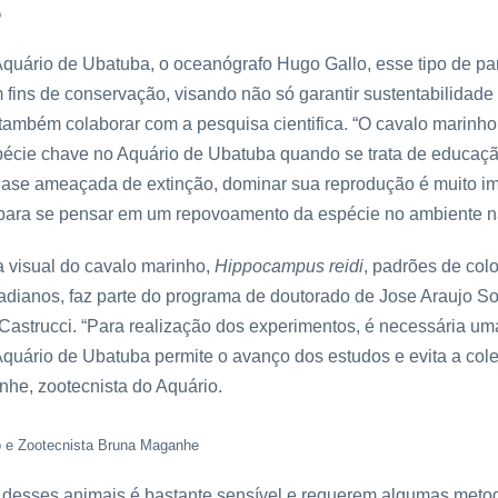
o
Aquário de Ubatuba, o oceanógrafo Hugo Gallo, esse tipo de par
 fins de conservação, visando não só garantir sustentabilidade 
ambém colaborar com a pesquisa cientifica. “O cavalo marinh
pécie chave no Aquário de Ubatuba quando se trata de educaçã
uase ameaçada de extinção, dominar sua reprodução é muito im
ara se pensar em um repovoamento da espécie no ambiente nat
ma visual do cavalo marinho,
Hippocampus reidi
, padrões de col
cadianos, faz parte do programa de doutorado de Jose Araujo S
Castrucci. “Para realização dos experimentos, é necessária u
Aquário de Ubatuba permite o avanço dos estudos e evita a col
nhe, zootecnista do Aquário.
o e Zootecnista Bruna Maganhe
 desses animais é bastante sensível e requerem algumas metod