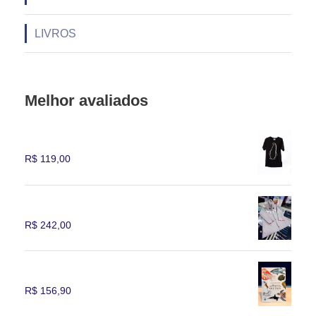
LIVROS
Melhor avaliados
Camiseta Masculina Pinguim
R$
119,00
capa de chuva tubarão tam. 2
R$
242,00
livro a riqueza dos oceanos
R$
156,90