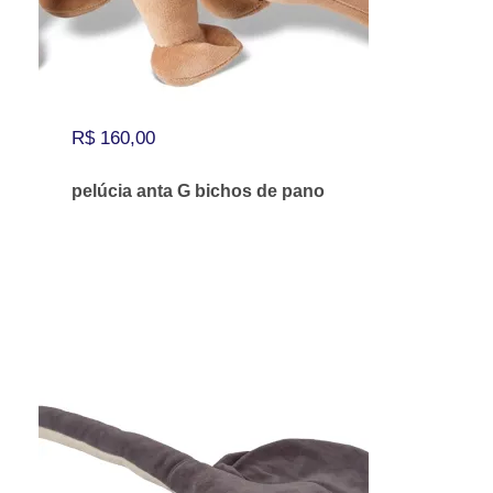
l
R
e
$
r
a
9
:
0
R$
160,00
R
,
$
4
pelúcia anta G bichos de pano
0
1
.
1
3
,
0
0
.