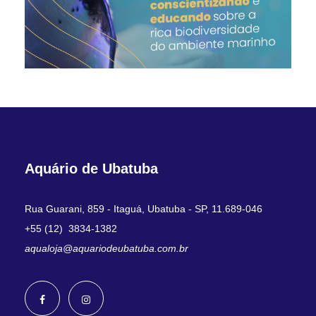
t
o
o
l
h
i
d
a
s
n
Aquário de Ubatuba
a
p
á
Rua Guarani, 859 - Itaguá, Ubatuba - SP, 11.689-046
g
+55 (12) 3834-1382
i
aqualoja@aquariodeubatuba.com.br
n
a
d