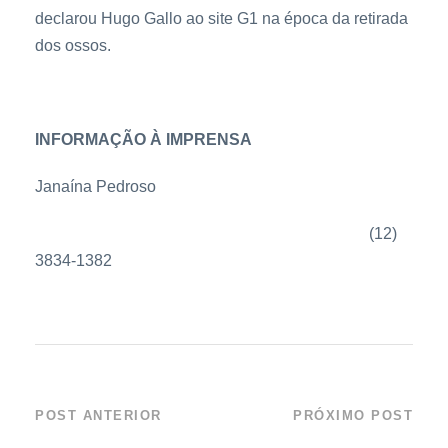
declarou Hugo Gallo ao site G1 na época da retirada
dos ossos.
INFORMAÇÃO À IMPRENSA
Janaína Pedroso
imprensa@aqualoja.aquariodeubatuba.com.br
(12)
3834-1382
POST ANTERIOR
PRÓXIMO POST
Esqueleto de Baleia
UBATUBA SEDIARÁ