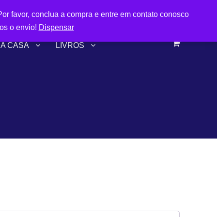
FRETE GRÁTIS A PARTIR DE R$299,90
or favor, conclua a compra e entre em contato conosco
os o envio!
Dispensar
0
HA CASA
LIVROS