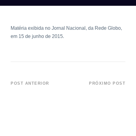
Matéria exibida no Jornal Nacional, da Rede Globo,
em 15 de junho de 2015.
POST ANTERIOR
PRÓXIMO POST
Raias se
Praias do Litoral
reproduzem no
Norte Recebem
Aquário de Ubatuba
Pinguins da
Argentina