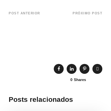
POST ANTERIOR
PRÓXIMO POST
2ª SEMANA DO
Pinguins são
MAR
encontrados no
litoral norte de São
Paulo
0
Shares
Posts relacionados