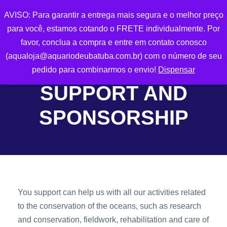
AVISO: Para garantir a entrega mais segura e o melhor preço
0
para você, estamos cotando o FRETE individualmente. Por
favor, conclua a compra e entre em contato conosco
(aqualoja@aquariodeubatuba.com.br) com o número de seu
pedido para combinarmos o envio!
Dispensar
SUPPORT AND
SPONSORSHIP
You support can help us with all our activities related
to the conservation of the oceans, such as research
and conservation, fieldwork, rehabilitation and care of