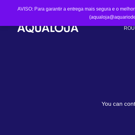
AVISO: Para garantir a entrega mais segura e o melho
(aqualoja@aquariode
ROU
You can contr