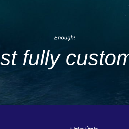
Enough!
just fully custo