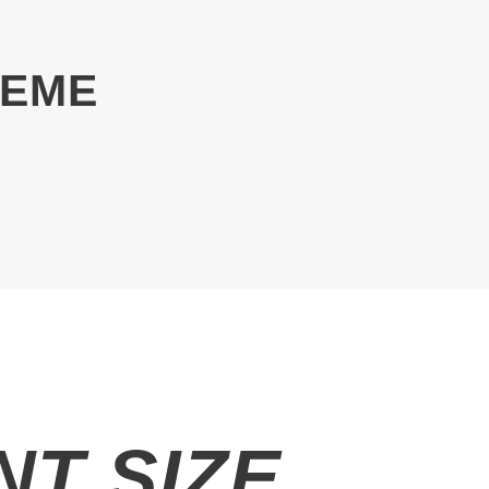
HEME
T SIZE