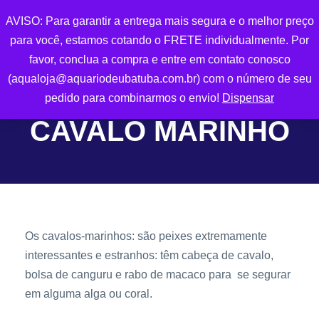
AVISO: Para garantir a entrega mais segura e o melhor preço
0
para você, estamos cotando o FRETE individualmente. Por
favor, conclua a compra e entre em contato conosco
(aqualoja@aquariodeubatuba.com.br) com o número de seu
pedido para combinarmos o envio!
Dispensar
CAVALO MARINHO
Os cavalos-marinhos: são peixes extremamente
interessantes e estranhos: têm cabeça de cavalo,
bolsa de canguru e rabo de macaco para se segurar
em alguma alga ou coral.