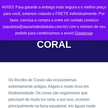
AVISO: Para garantir a entrega mais segura e o melhor preço
0
para você, estamos cotando o FRETE individualmente. Por
favor, conclua a compra e entre em contato conosco
(aqualoja@aquariodeubatuba.com.br) com o número de seu
pedido para combinarmos o envio!
Dispensar
CORAL
Os Recifes de Corais são ecossistemas
extremamente antigos, frágeis e muito ricos em
biodiversidade. Os corais são organismos que
precisam de muita luz solar, e por isso, ocorrem
principalmente na faixa equatorial, em águas muito