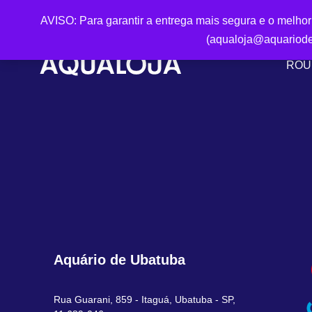
AVISO: Para garantir a entrega mais segura e o melho
(aqualoja@aquariode
ROU
Aquário de Ubatuba
Rua Guarani, 859 - Itaguá, Ubatuba - SP,