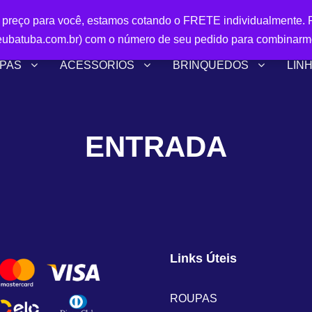
r preço para você, estamos cotando o FRETE individualmente. P
ubatuba.com.br) com o número de seu pedido para combinarm
PAS
ACESSÓRIOS
BRINQUEDOS
LIN
ENTRADA
Links Úteis
ROUPAS