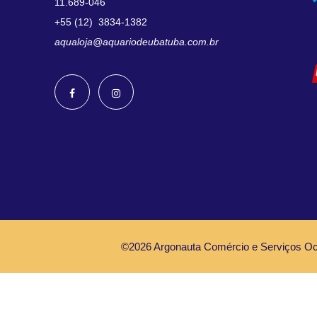
11.689-046
+55 (12) 3834-1382
aqualoja@aquariodeubatuba.com.br
©2026 Argonauta Comércio e Serviços Oce