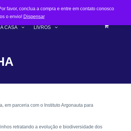
FRETE GRÁTIS A PARTIR DE R$299,90
or favor, conclua a compra e entre em contato conosco
os o envio!
Dispensar
0
HA CASA
LIVROS
HA
, em parceria com o Instituto Argonauta para
inhos retratando a evolução e biodiversidade dos