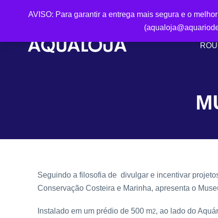
AVISO: Para garantir a entrega mais segura e o melho
(aqualoja@aquariode
ROU
M
Seguindo a filosofia de divulgar e incentivar proj
Conservação Costeira e Marinha, apresenta o Muse
Instalado em um prédio de 500 m
, ao lado do Aquá
2