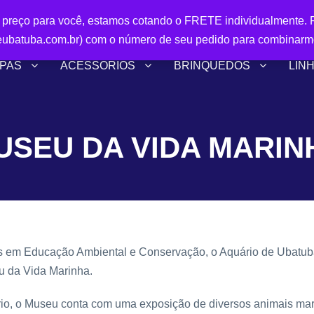
r preço para você, estamos cotando o FRETE individualmente. P
ubatuba.com.br) com o número de seu pedido para combinarm
PAS
ACESSÓRIOS
BRINQUEDOS
LIN
USEU DA VIDA MARIN
etos em Educação Ambiental e Conservação, o Aquário de Ubatuba
u da Vida Marinha.
rio, o Museu conta com uma exposição de diversos animais mar