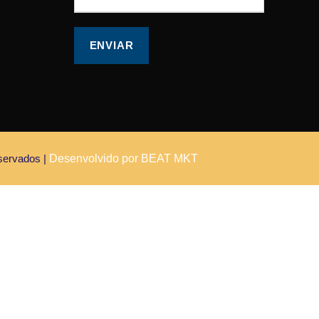
servados |
Desenvolvido por BEAT MKT