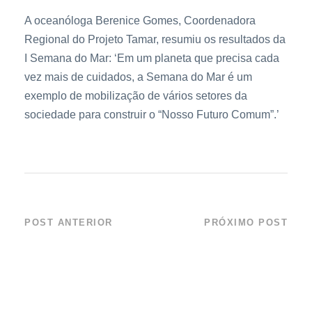
A oceanóloga Berenice Gomes, Coordenadora
Regional do Projeto Tamar, resumiu os resultados da
I Semana do Mar: ‘Em um planeta que precisa cada
vez mais de cuidados, a Semana do Mar é um
exemplo de mobilização de vários setores da
sociedade para construir o “Nosso Futuro Comum”.’
POST ANTERIOR
PRÓXIMO POST
Globo Natureza – O
I Semana do Mar:
resgate de pinguins
“Em busca de
soluções”