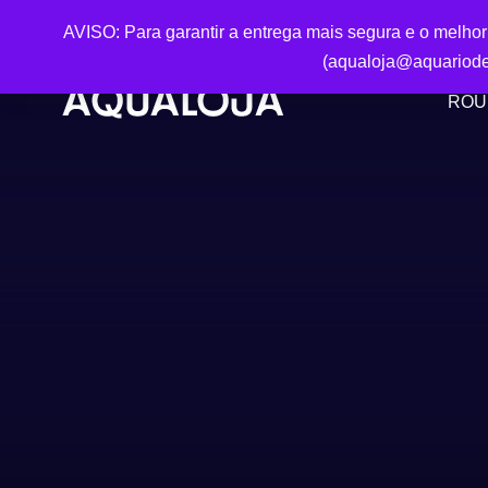
AVISO: Para garantir a entrega mais segura e o melho
(aqualoja@aquariode
ROU