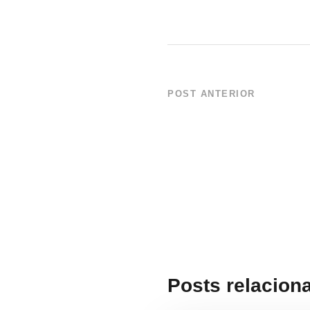
POST ANTERIOR
NOTA DE ESCLARECI
MUDAS NA AV 9 DE 
Posts relacion