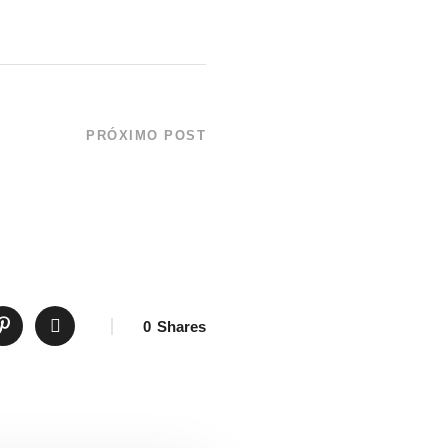
PRÓXIMO POST
ipe da palestra com as
quário de Ubatuba. As
vagas são limitadas!
0
Shares