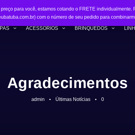
r preço para você, estamos cotando o FRETE individualmente. P
ubatuba.com.br) com o número de seu pedido para combinarm
PAS
ACESSÓRIOS
BRINQUEDOS
LIN
Agradecimentos
admin
•
Últimas Notícias
•
0