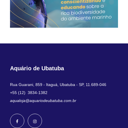
t
o
o
l
h
i
d
a
s
n
Aquário de Ubatuba
a
p
á
Rua Guarani, 859 - Itaguá, Ubatuba - SP, 11.689-046
g
+55 (12) 3834-1382
i
aqualoja@aquariodeubatuba.com.br
n
a
d