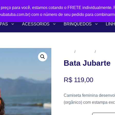
r preço para você, estamos cotando o FRETE individualmente. P
ubatuba.com.br) com o número de seu pedido para combinarm
PAS
ACESSÓRIOS
BRINQUEDOS
LIN
Início
Vestuário
Feminino
/
/
Bata Jubarte
R$
119,00
Camiseta feminina desenvol
(orgânico) com estampa excl