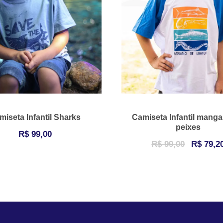
miseta Infantil Sharks
Camiseta Infantil manga
peixes
R$
99,00
O
R$
99,00
R$
79,2
p
r
e
ç
o
o