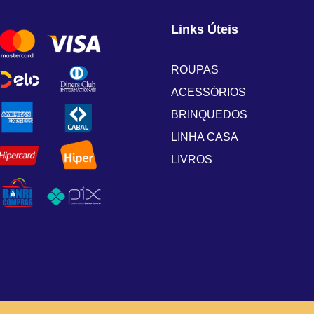
r
i
Links Úteis
g
i
ROUPAS
n
ACESSÓRIOS
a
BRINQUEDOS
l
e
LINHA CASA
r
LIVROS
a
:
R
$
9
9
,
0