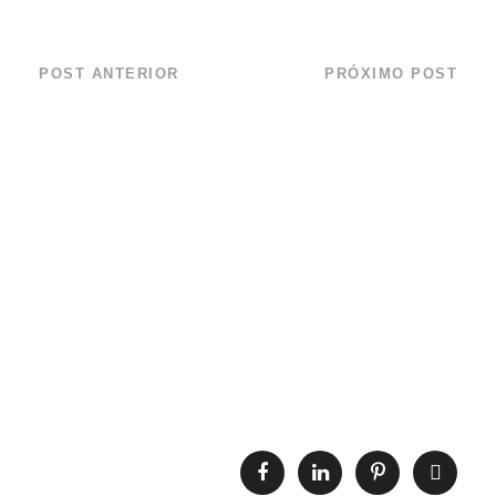
POST ANTERIOR
PRÓXIMO POST
27 de maio – Dia
Aquário de Ubatuba
Nacional da Mata
convida a todos
Atlântica
para plantio de
mudas e ação
contra projeto que
prevê destruição de
área de lazer no
Itaguá