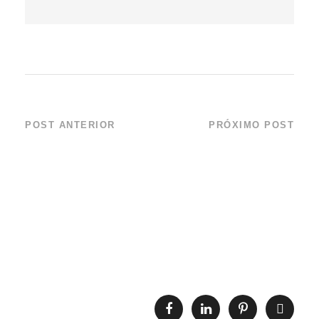
POST ANTERIOR
PRÓXIMO POST
Novembro de 2013
Programa
– Minicurso –
Legendários –
Direito Ambiental
Record – 2013
(Inscrições
encerradas)