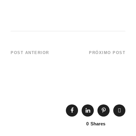
POST ANTERIOR
PRÓXIMO POST
Aquário de Ubatuba
RESPONSABILIDA
– São Paulo
DE
SOCIOAMBIENTAL
0
Shares