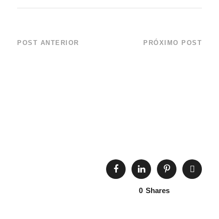
POST ANTERIOR
PRÓXIMO POST
Fantástico – 2010
Instituto Argonauta
realiza a soltura de
um Atobá e de um
Albatroz-de-
Sobrancelha-Negra
0
Shares