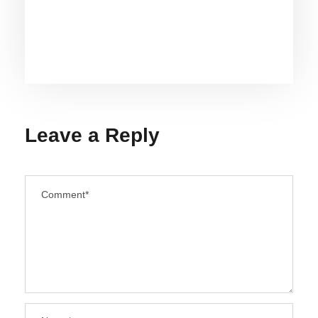
EXPOSIÇÃO “O MAR É DE QUEM
CUIDA” CELEBRA OS 28 ANOS DO
AQUÁRIO DE UBATUBA
Leave a Reply