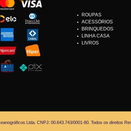
ROUPAS
ACESSÓRIOS
BRINQUEDOS
LINHA CASA
LIVROS
anográficos Ltda. CNPJ: 00.643.743/0001-80. Todos os direitos Re