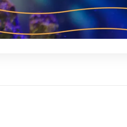
 QUEM CUIDA” CELEBRA OS 28 ANOS DO AQUÁRIO DE 