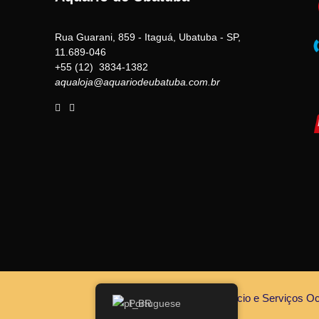
Rua Guarani, 859 - Itaguá, Ubatuba - SP,
11.689-046
+55 (12) 3834-1382
aqualoja@aquariodeubatuba.com.br
©2026 Argonauta Comércio e Serviços Oce
Portuguese