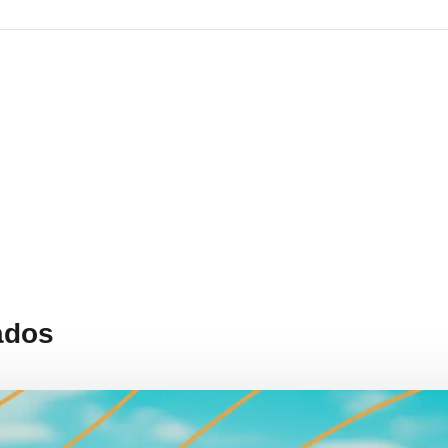
Aquário de Ubatuba c
açõe
ados