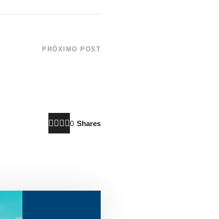
PRÓXIMO POST
omemora 18 anos com
s de conscientização!
0
Shares