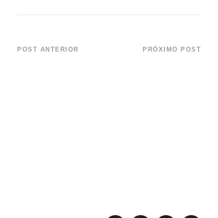
POST ANTERIOR
PRÓXIMO POST
Instituto Argonauta
Aparecimento de
é eleito para
espécie exótica de
representar o
água-viva na costa
Conselho Gestor
paulista preocupa
da Área de
ambientalistas
Proteção Ambiental
Marinha do Litoral
Norte