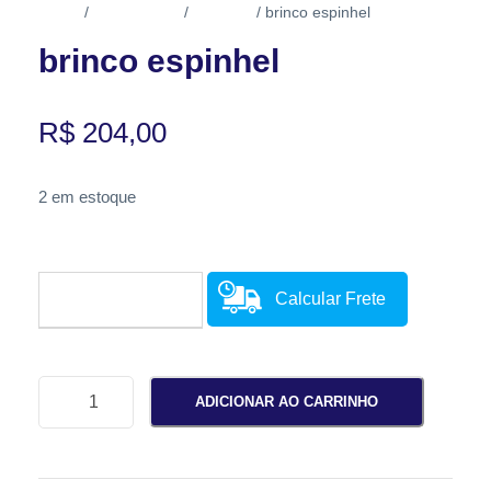
Início
Acessórios
Brincos
/
/
/ brinco espinhel
brinco espinhel
R$
204,00
2 em estoque
Calcular Frete
b
ADICIONAR AO CARRINHO
r
i
n