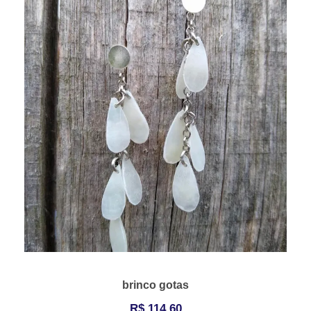
brinco gotas
R$
114,60