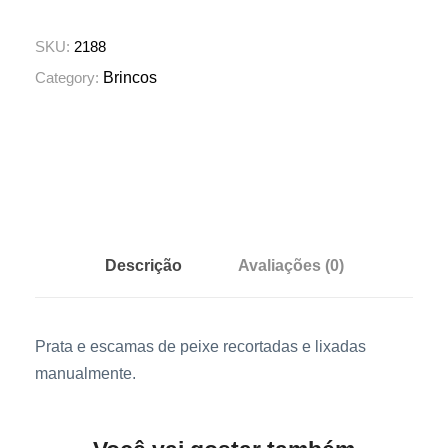
c
o
SKU:
2188
e
Category:
Brincos
s
p
i
n
h
e
l
Descrição
Avaliações (0)
q
u
a
Prata e escamas de peixe recortadas e lixadas
n
manualmente.
t
i
d