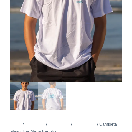
Início
Vestuário
Masculino
Camisetas
/
/
/
/ Camiseta
Masculina Maria Farinha