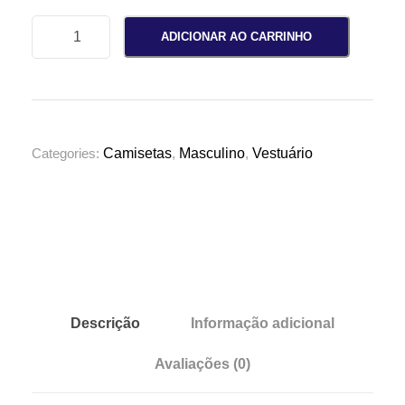
C
ADICIONAR AO CARRINHO
a
m
i
s
e
Categories:
Camisetas
,
Masculino
,
Vestuário
t
a
M
a
s
c
u
Descrição
Informação adicional
l
Avaliações (0)
i
n