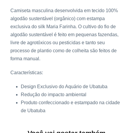
a
Camiseta masculina desenvolvida em tecido 100%
M
algodão sustentável (orgânico) com estampa
a
exclusiva do silk Maria Farinha. O
cultivo do fio de
r
algodão sustentável
é feito em pequenas fazendas,
i
livre de agrotóxicos ou pesticidas e tanto seu
a
processo de plantio como de colheita são feitos de
F
forma manual.
a
r
Características:
i
n
Design Exclusivo do Aquário de Ubatuba
h
Redução do impacto ambiental
a
Produto confeccionado e estampado na cidade
q
de Ubatuba
u
a
n