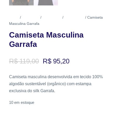
Início
Vestuário
Masculino
Camisetas
/
/
/
/ Camiseta
Masculina Garrafa
Camiseta Masculina
Garrafa
O
O
R$
119,00
R$
95,20
p
p
r
r
Camiseta masculina desenvolvida em tecido 100%
algodão sustentável (orgânico) com estampa
e
e
exclusiva do silk Garrafa.
ç
ç
10 em estoque
o
o
o
a