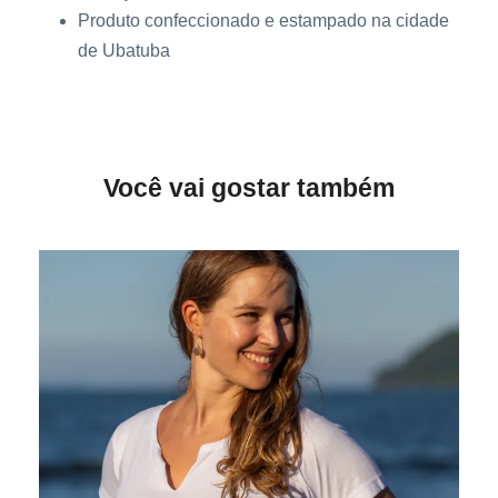
i
Produto confeccionado e estampado na cidade
d
de Ubatuba
a
d
e
Você vai gostar também