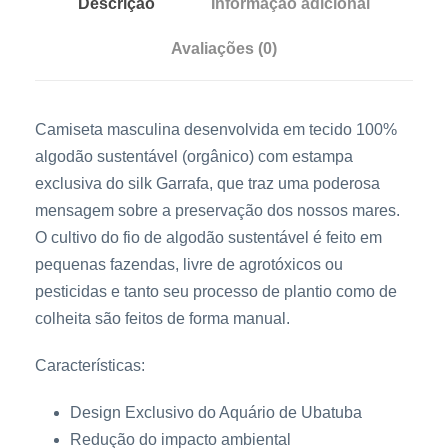
Descrição
Informação adicional
0
l
1
.
Avaliações (0)
i
1
n
a
9
Camiseta masculina desenvolvida em tecido 100%
G
,
algodão sustentável (orgânico) com estampa
a
0
exclusiva do silk Garrafa, que traz uma poderosa
r
mensagem sobre a preservação dos nossos mares.
0
r
O
cultivo do fio de
algodão sustentável
é feito em
a
.
pequenas fazendas, livre de agrotóxicos ou
f
pesticidas e tanto seu processo de plantio como de
a
colheita são feitos de forma manual.
q
u
Características:
a
n
Design Exclusivo do Aquário de Ubatuba
t
Redução do impacto ambiental