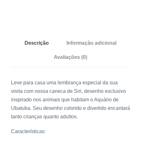
m
l
S
i
r
Descrição
Informação adicional
i
Avaliações (0)
q
u
a
Leve para casa uma lembrança especial da sua
n
visita com nossa caneca de Siri, desenho exclusivo
t
inspirado nos animais que habitam o Aquário de
i
Ubatuba. Seu desenho colorido e divertido encantará
d
tanto crianças quanto adultos.
a
d
Características:
e