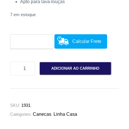
Apto para lava-louças
7 em estoque
Calcular Frete
C
ADICIONAR AO CARRINHO
a
n
e
c
a
SKU:
1931
3
Categories:
Canecas
,
Linha Casa
5
0