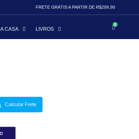
FRETE GRÁTIS A PARTIR DE R$299,90
/ colar onda
0
HA CASA
LIVROS
Calcular Frete
HO