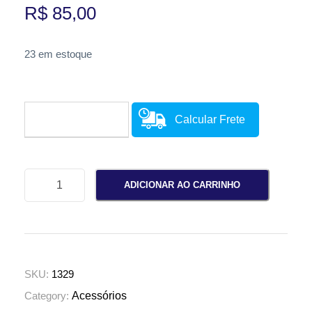
R$
85,00
23 em estoque
Calcular Frete
E
ADICIONAR AO CARRINHO
c
o
b
a
g
SKU:
1329
s
Category:
Acessórios
e