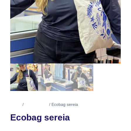
Início
Acessórios
/
/ Ecobag sereia
Ecobag sereia