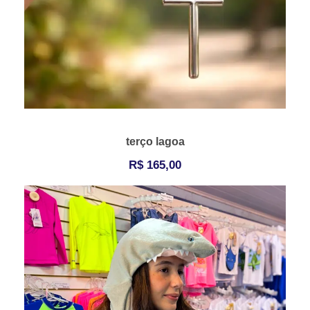
terço lagoa
R$
165,00