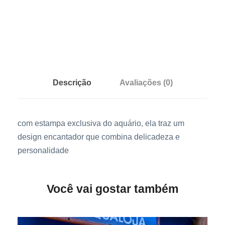
r
e
i
a
q
u
Descrição
Avaliações (0)
a
n
t
com estampa exclusiva do aquário, ela traz um
i
design encantador que combina delicadeza e
d
personalidade
a
d
Você vai gostar também
e