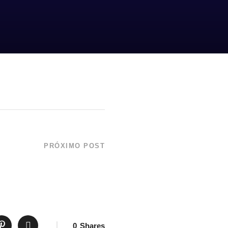
PRÓXIMO POST
ichard Rasmussen fala
Caçador de Crocodilos
0
Shares