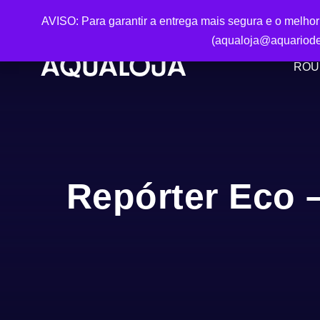
AVISO: Para garantir a entrega mais segura e o melho
(aqualoja@aquariode
ROU
Repórter Eco 