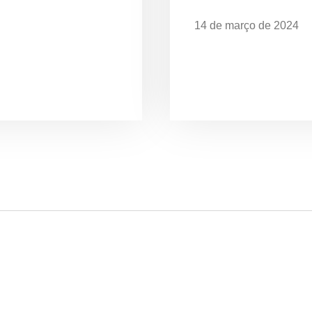
14 de março de 2024
Desafios da Poluição
EXPOSIÇÃO “O MAR 
CELEBRA OS 28 ANO
UBATUBA