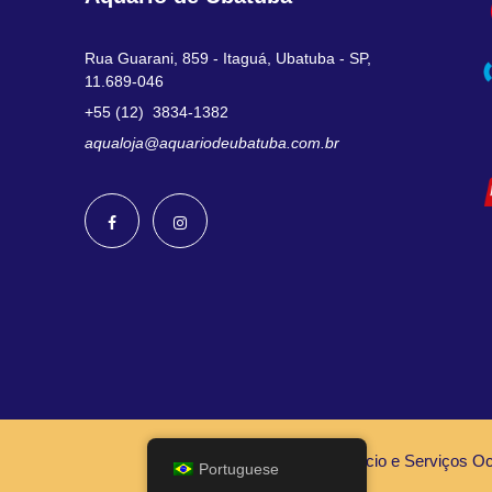
Rua Guarani, 859 - Itaguá, Ubatuba - SP,
11.689-046
+55 (12) 3834-1382
aqualoja@aquariodeubatuba.com.br
©2026 Argonauta Comércio e Serviços Oce
Portuguese