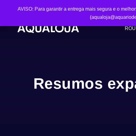
AVISO: Para garantir a entrega mais segura e o melho
(aqualoja@aquariode
ROU
Resumos expa