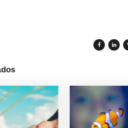
 é visto em Itaipuaçú,
ados