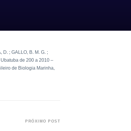
. ; GALLO, B. M. G. ;
e Ubatuba de 200 a 2010 –
ileiro de Biologia Marinha,
PRÓXIMO POST
blicados em anais de