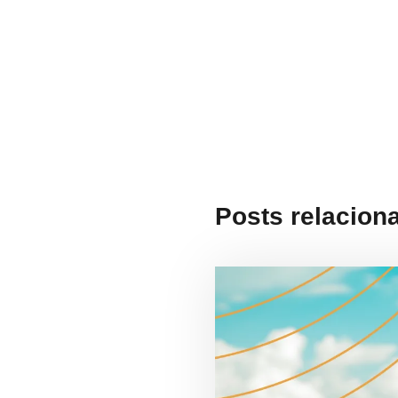
Argonauta em Ilhabela
no Rio de Janeiro
Posts relacion