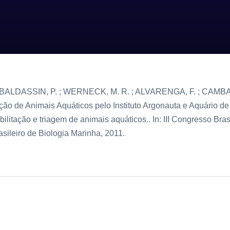
BALDASSIN, P. ; WERNECK, M. R. ; ALVARENGA, F. ; CAMBA, D
ção de Animais Aquáticos pelo Instituto Argonauta e Aquário d
ilitação e triagem de animais aquáticos.. In: III Congresso Bras
asileiro de Biologia Marinha, 2011.
do pelo Instituto
Resumos pu