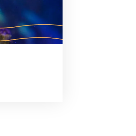
É DE QUEM CUIDA”
S DO AQUÁRIO DE