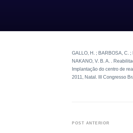
GALLO, H. ; BARBOSA, C. ; 
NAKANO, V. B. A. . Reabilita
Implantação do centro de reab
2011, Natal. III Congresso Br
POST ANTERIOR
Lobo-marinho resgata