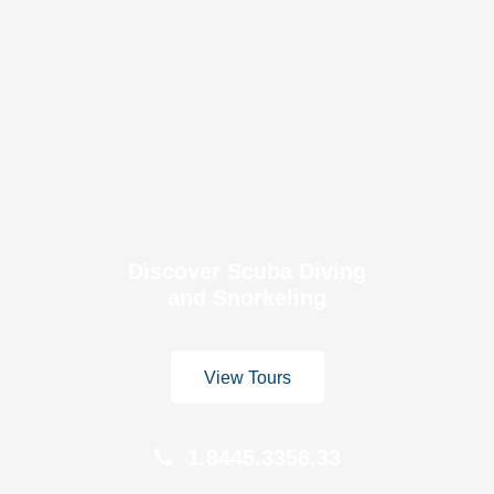
Discover Scuba Diving
and Snorkeling
View Tours
1.8445.3356.33