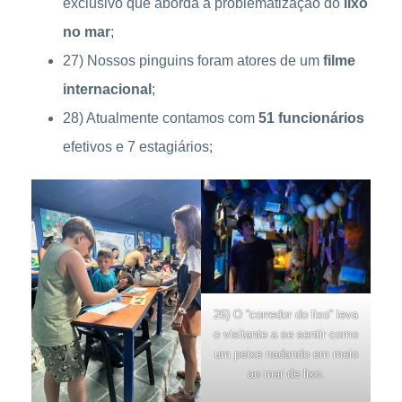
exclusivo que aborda a problematização do
lixo
no mar
;
27) Nossos pinguins foram atores de um
filme
internacional
;
28) Atualmente contamos com
51 funcionários
efetivos e 7 estagiários;
26) O ”corredor do lixo” leva
o visitante a se sentir como
um peixe nadando em meio
ao mar de lixo.