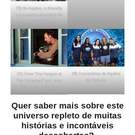
23) No Aquário, a diversão
e o aprendizado andam de
mãos dadas
28) Funcionárias do Aquário
27) Filme “The Penguin &
de Ubatuba.
The Fisherman” com Jean
Reno. Foto: Fabio Braga
Quer saber mais sobre este
universo repleto de muitas
histórias e incontáveis