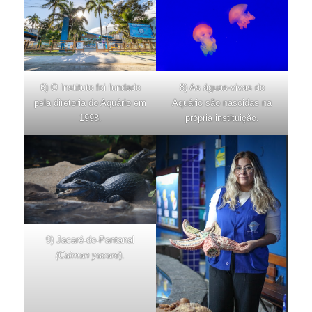
6) O Instituto foi fundado
8) As águas-vivas do
pela diretoria do Aquário em
Aquário são nascidas na
1998.
própria instituição.
9) Jacaré-do-Pantanal
(Caiman yacare
).