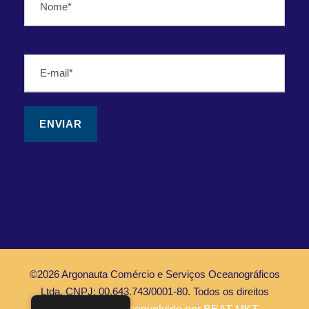
©2026 Argonauta Comércio e Serviços Oceanográficos
Ltda. CNPJ: 00.643.743/0001-80. Todos os direitos