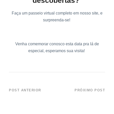
descobertas?
Faça um passeio virtual completo em nosso site, e
surpreenda-se!
Quero saber tudo sobre o Aquário de Ubatuba
Venha comemorar conosco esta data pra lá de
especial, esperamos sua visita!
POST ANTERIOR
PRÓXIMO POST
Carnaval em SP:
EXPOSIÇÃO “O
Um paraíso
MAR É DE QUEM