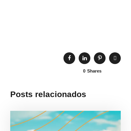
encantador, na orla
CUIDA” CELEBRA
da praia!
OS 28 ANOS DO
AQUÁRIO DE
UBATUBA
0
Shares
Posts relacionados