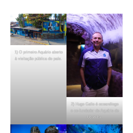
Saiba mais clicando aqui.
1) O primeiro Aquário aberto
à visitação pública do país.
2) Hugo Gallo é oceanólogo
e co-fundador do Aquário de
Ubatuba.