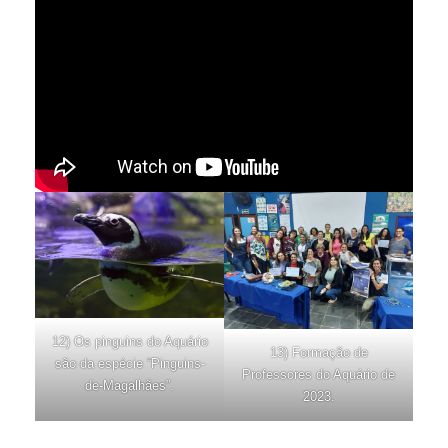
12) Os pinguins do Aquário
13) Formação de
são da espécie “Pinguins-
Professores do Aquário de
de-Magalhães”.
2023.