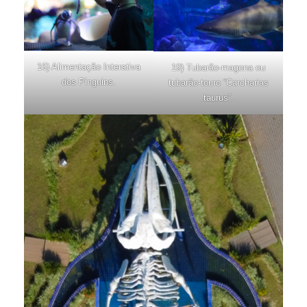
16) Alimentação Interativa
19) Tubarão-magona ou
dos Pinguins.
tubarão-touro “Carcharias
taurus”.