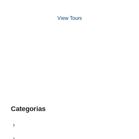
View Tours
1.8445.3356.33
help@goodlayers.com
Categorias
Blog
Campanhas