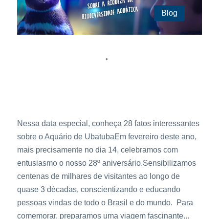
Blog
14 de fevereiro de 2024
Illana Karoline
•
Aniversário do Aquário de Ubatuba: Há 28 anos
conscientizando e educando!
Nessa data especial, conheça 28 fatos interessantes
sobre o Aquário de UbatubaEm fevereiro deste ano,
mais precisamente no dia 14, celebramos com
entusiasmo o nosso 28º aniversário.Sensibilizamos
centenas de milhares de visitantes ao longo de
quase 3 décadas, conscientizando e educando
pessoas vindas de todo o Brasil e do mundo. Para
comemorar, preparamos uma viagem fascinante...