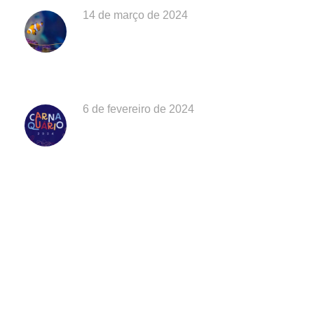
14 de março de 2024
EXPOSIÇÃO “O MAR É DE QUEM
CUIDA” CELEBRA OS 28 ANOS DO
AQUÁRIO DE UBATUBA
6 de fevereiro de 2024
Carnaval em SP: Um paraíso encantador,
na orla da praia!
Discover Scuba Diving
and Snorkeling