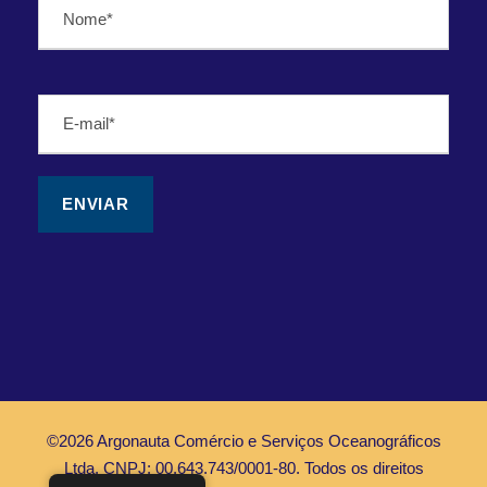
©2026 Argonauta Comércio e Serviços Oceanográficos
Ltda. CNPJ: 00.643.743/0001-80. Todos os direitos