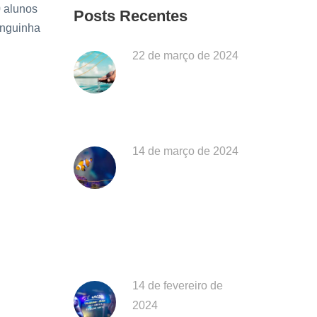
0 alunos
Posts Recentes
anguinha
22 de março de 2024
Dia Mundial da Água:
Desafios da Poluição em
Ubatuba
14 de março de 2024
EXPOSIÇÃO “O MAR É
DE QUEM CUIDA”
CELEBRA OS 28 ANOS
DO AQUÁRIO DE
UBATUBA
14 de fevereiro de
2024