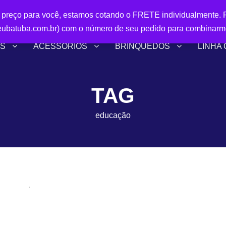
r preço para você, estamos cotando o FRETE individualmente. P
ubatuba.com.br) com o número de seu pedido para combinarm
S
ACESSÓRIOS
BRINQUEDOS
LINHA
TAG
educação
Release
Sem categoria
,
ia no Litoral Norte