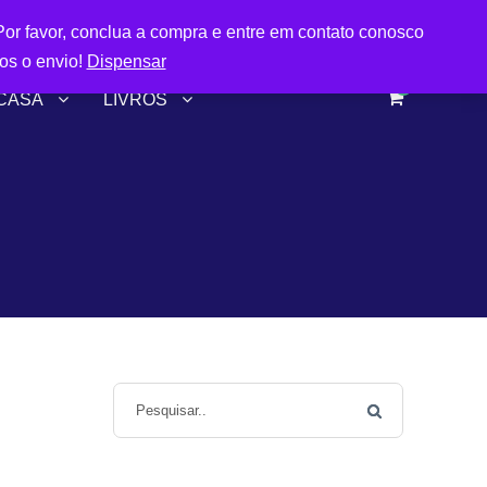
FRETE GRÁTIS A PARTIR DE R$299,90
or favor, conclua a compra e entre em contato conosco
os o envio!
Dispensar
0
 CASA
LIVROS