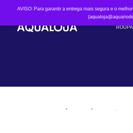
AVISO: Para garantir a entrega mais segura e o melho
(aqualoja@aquariode
ROUPA
6 de maio de 2017
aquario
Imprensa
Press 
•
•
,
Alunos do Ensino Público têm Aula Prática de Biolog