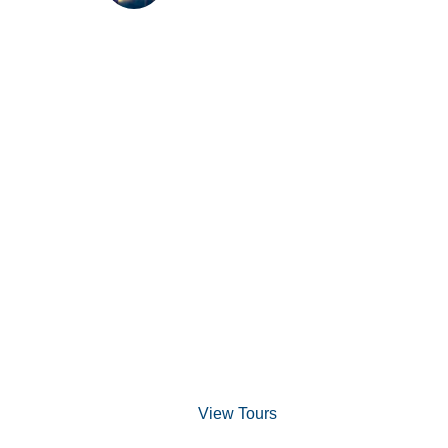
Aniversário do Aquário de
Ubatuba: Há 28 anos
conscientizando e
educando!
Discover Scuba
Diving
and Snorkeling
View Tours