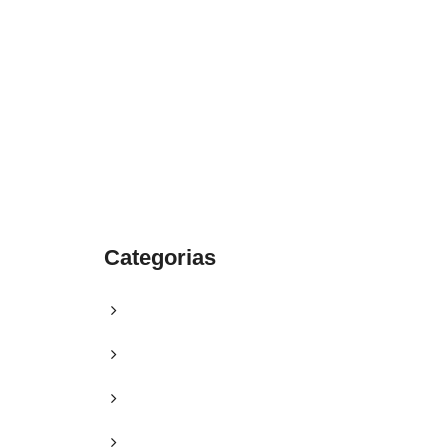
1.8445.3356.33
help@goodlayers.com
Categorias
Blog
Campanhas
Clipping
Courses