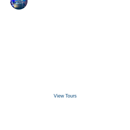
Aniversário do Aquário de Ubatuba: Há
28 anos conscientizando e educando!
Discover Scuba Diving
and Snorkeling
View Tours
1.8445.3356.33
help@goodlayers.com