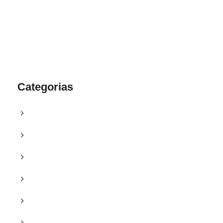
Categorias
Blog
Campanhas
Clipping
Courses
Cursos
Destaques