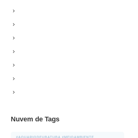
Sem categoria
Textos
Textos (Es)
Texts
Últimas Home
Últimas Notícias
Videos
Nuvem de Tags
#AQUARIODEUBATUBA #MEIOAMBIENTE