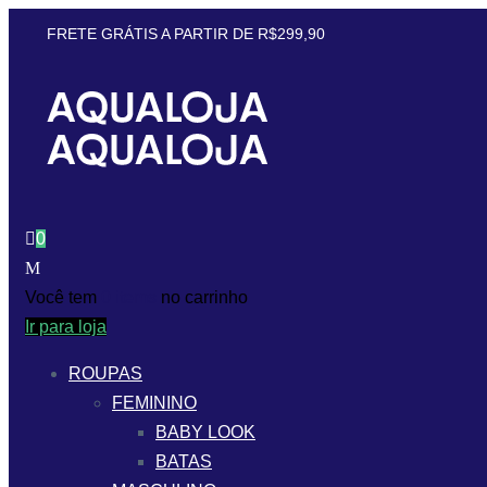
FRETE GRÁTIS A PARTIR DE R$299,90
0
Você tem
0 items
no carrinho
Ir para loja
ROUPAS
FEMININO
BABY LOOK
BATAS