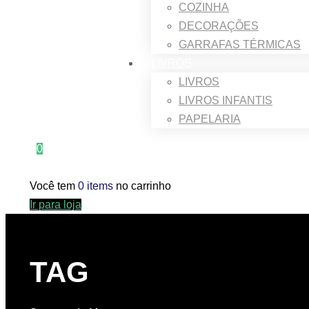
COZINHA
DECORAÇÕES
GARRAFAS TÉRMICAS
LIVROS
LIVROS
LIVROS INFANTIS
PAPELARIA
0
Você tem
0 items
no carrinho
Ir para loja
TAG