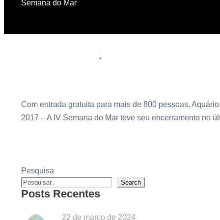
Semana do Mar
16 de junho de 2017
aquario
•
Encerramento da IV Semana do Mar reúne autoridades loca
Com entrada gratuita para mais de 800 pessoas, Aquár
2017 – A IV Semana do Mar teve seu encerramento no últi
Pesquisa
Search
Posts Recentes
22 de março de 2024