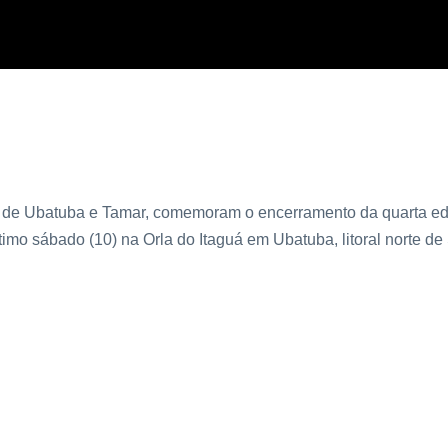
is, população e artistas para celebrar a preservação ambiental
io de Ubatuba e Tamar, comemoram o encerramento da quarta e
mo sábado (10) na Orla do Itaguá em Ubatuba, litoral norte de 