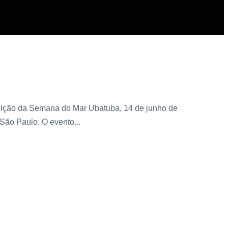
Imprensa
Press Release
Últimas Home
,
,
 e a cultura brasileira
dição da Semana do Mar Ubatuba, 14 de junho de
São Paulo. O evento...