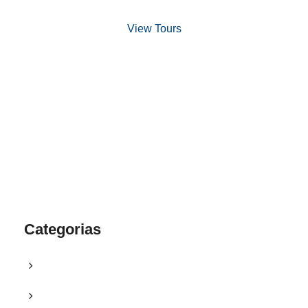
View Tours
1.8445.3356.33
help@goodlayers.com
Categorias
Blog
Campanhas