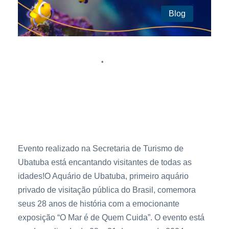
Blog
14 de março de 2024
Aquário de Ubatuba
•
EXPOSIÇÃO “O MAR É DE QUEM CUIDA”
CELEBRA OS 28 ANOS DO AQUÁRIO DE
UBATUBA
Evento realizado na Secretaria de Turismo de
Ubatuba está encantando visitantes de todas as
idades!O Aquário de Ubatuba, primeiro aquário
privado de visitação pública do Brasil, comemora
seus 28 anos de história com a emocionante
exposição “O Mar é de Quem Cuida”. O evento está