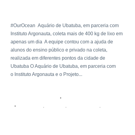
kg de lixo em apenas um dia
#OurOcean Aquário de Ubatuba, em parceria com
Instituto Argonauta, coleta mais de 400 kg de lixo em
apenas um dia A equipe contou com a ajuda de
alunos do ensino público e privado na coleta,
realizada em diferentes pontos da cidade de
Ubatuba O Aquário de Ubatuba, em parceria com
o Instituto Argonauta e o Projeto...
3 de outubro de 2017
aquario
•
Destaques
Imprensa
Press Release
Últimas
•
,
,
,
Notícias
Aquário de Ubatuba é único representante do País