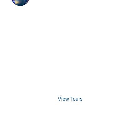
28 anos conscientizando e educando!
Discover Scuba Diving
and Snorkeling
View Tours
1.8445.3356.33
help@goodlayers.com