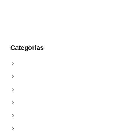
Categorias
Blog
Campanhas
Clipping
Courses
Cursos
Destaques