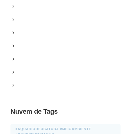
Sem categoria
Textos
Textos (Es)
Texts
Últimas Home
Últimas Notícias
Videos
Nuvem de Tags
#AQUARIODEUBATUBA #MEIOAMBIENTE