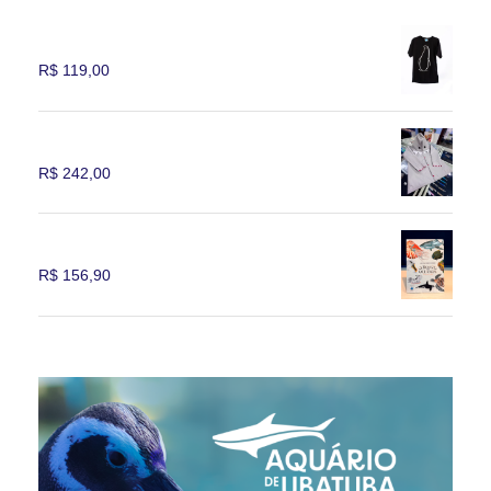
Camiseta Masculina Pinguim
R$
119,00
capa de chuva tubarão tam. 2
R$
242,00
livro a riqueza dos oceanos
R$
156,90