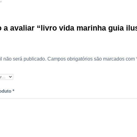
.
u
i
a
 a avaliar “livro vida marinha guia il
i
l
u
s
l não será publicado.
Campos obrigatórios são marcados com
t
r
a
d
roduto
*
o
p
a
r
a