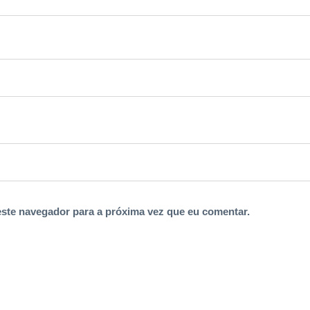
c
r
i
a
n
ç
a
s
q
u
a
n
ste navegador para a próxima vez que eu comentar.
t
i
d
a
d