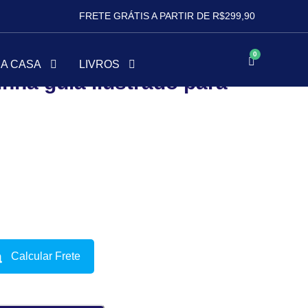
FRETE GRÁTIS A PARTIR DE R$299,90
vida marinha guia ilustrado para crianças
0
HA CASA
LIVROS
inha guia ilustrado para
Calcular Frete