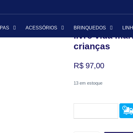
Início
Livros
Livros
/
/
/ livro 
PAS
ACESSÓRIOS
BRINQUEDOS
LIN
livro vida mar
crianças
R$
97,00
13 em estoque