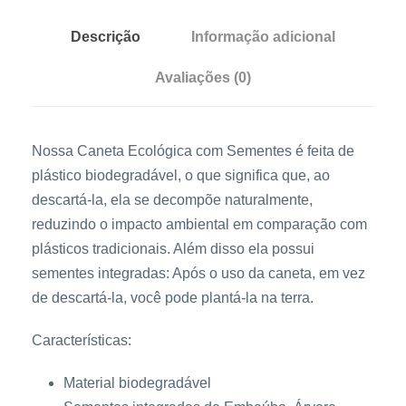
e
q
Descrição
Informação adicional
u
Avaliações (0)
a
n
t
Nossa Caneta Ecológica com Sementes é feita de
i
plástico biodegradável, o que significa que, ao
d
descartá-la, ela se decompõe naturalmente,
a
reduzindo o impacto ambiental em comparação com
d
plásticos tradicionais. Além disso ela possui
e
sementes integradas: Após o uso da caneta, em vez
de descartá-la, você pode plantá-la na terra.
Características:
Material biodegradável