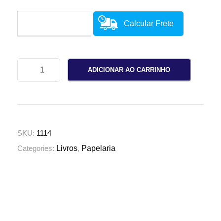
Calcular Frete
C
ADICIONAR AO CARRINHO
a
n
e
t
a
SKU:
1114
S
Categories:
Livros
,
Papelaria
e
m
e
n
t