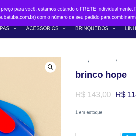
r preço para você, estamos cotando o FRETE individualmente. P
ubatuba.com.br) com o número de seu pedido para combinarm
PAS
ACESSÓRIOS
BRINQUEDOS
LIN
Início
Acessórios
Brincos
/
/
brinco hope
O
R$
143,00
R$
11
p
1 em estoque
r
e
ç