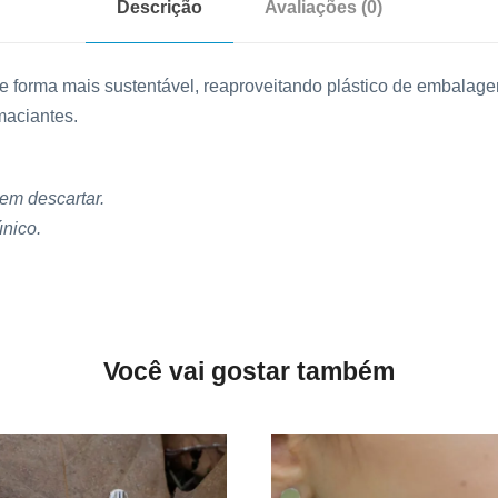
n
Descrição
Avaliações (0)
R
t
$
i
e forma mais sustentável, reaproveitando plástico de embalag
d
maciantes.
a
1
d
4
e
 em descartar.
3
único.
,
0
0
.
Você vai gostar também