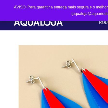
AVISO: Para garantir a entrega mais segura e o melho
(aqualoja@aquariode
ROU