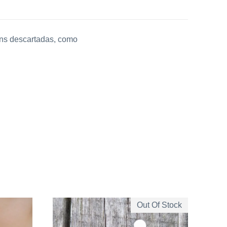
4
,
ens descartadas, como
4
0
.
Out Of Stock