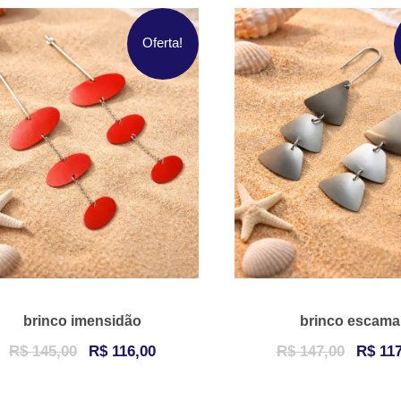
Oferta!
brinco imensidão
brinco escama
O
O
O
R$
145,00
R$
116,00
R$
147,00
R$
117
p
p
p
r
r
r