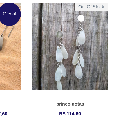
Out Of Stock
Oferta!
brinco gotas
O
,60
R$
114,60
p
r