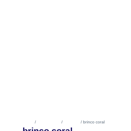
Início
Acessórios
Brincos
/
/
/ brinco coral
brinco coral