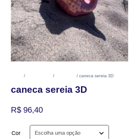
Início
Linha Casa
Canecas
/
/
/ caneca sereia 3D
caneca sereia 3D
R$
96,40
Cor