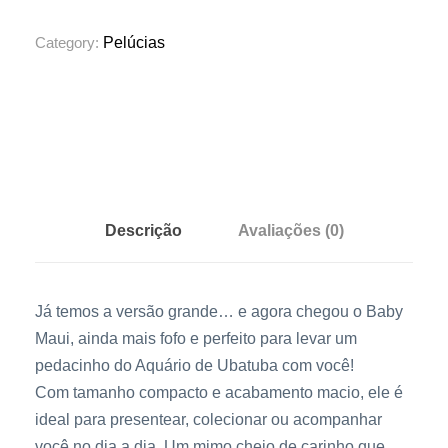
c
i
Category:
Pelúcias
a
p
i
n
g
u
i
Descrição
Avaliações (0)
m
b
a
Já temos a versão grande… e agora chegou o Baby
b
Maui, ainda mais fofo e perfeito para levar um
y
pedacinho do Aquário de Ubatuba com você!
m
Com tamanho compacto e acabamento macio, ele é
a
ideal para presentear, colecionar ou acompanhar
u
você no dia a dia. Um mimo cheio de carinho que