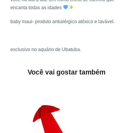
i
encanta todas as idades
q
baby maui- produto antialérgico atóxico e lavável.
u
a
n
t
exclusivo no aquário de Ubatuba.
i
d
a
Você vai gostar também
d
e