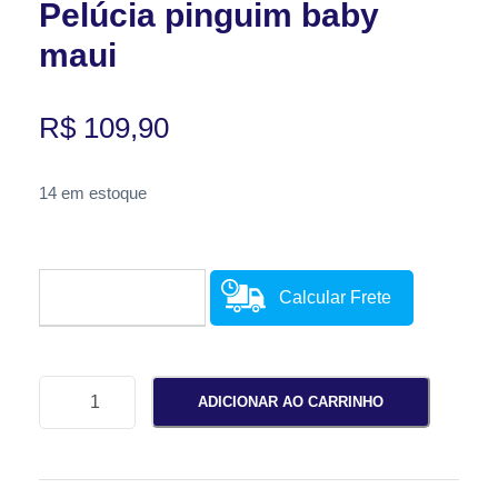
Pelúcia pinguim baby
maui
R$
109,90
14 em estoque
Calcular Frete
P
ADICIONAR AO CARRINHO
e
l
ú