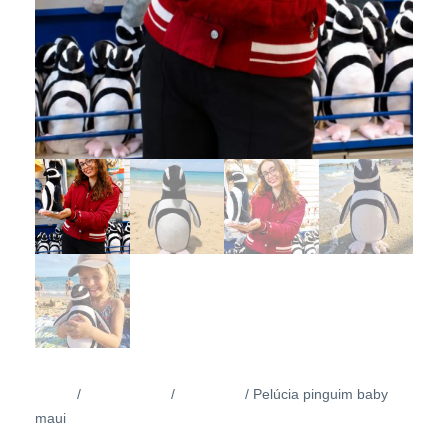
Início
Brinquedos
Pelúcias
/
/
/ Pelúcia pinguim baby
maui