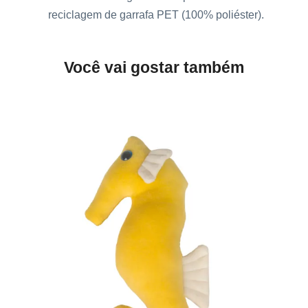
a
reciclagem de garrafa PET (100% poliéster).
r
t
Você vai gostar também
e
q
u
a
n
t
i
d
a
d
e