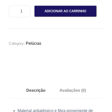
p
ADICIONAR AO CARRINHO
e
l
ú
c
i
Category:
Pelúcias
a
b
a
l
e
i
a
Descrição
Avaliações (0)
j
u
b
Material antialérgico e fibra proveniente de