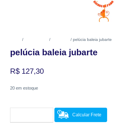
Início
Brinquedos
Pelúcias
/
/
/ pelúcia baleia jubarte
pelúcia baleia jubarte
R$
127,30
20 em estoque
Calcular Frete